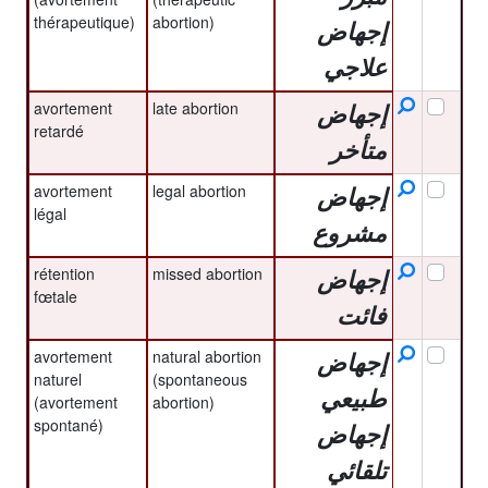
thérapeutique)
abortion)
إجهاض
علاجي
avortement
late abortion
إجهاض
retardé
متأخر
avortement
legal abortion
إجهاض
légal
مشروع
rétention
missed abortion
إجهاض
fœtale
فائت
avortement
natural abortion
إجهاض
naturel
(spontaneous
طبيعي
(avortement
abortion)
spontané)
إجهاض
تلقائي