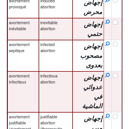
avortement
induced
إجهاض
provoqué
abortion
محرض
avortement
inevitable
إجهاض
inévitable
abortion
حتمي
avortement
infected
إجهاض
septique
abortion
مصحوب
بعدوى
avortement
infectious
إجهاض
infectieux
abortion
عدوائي
في
الماشية
avortement
justifiable
إجهاض
justifiable
abortion
مبرر
(avortement
(therapeutic