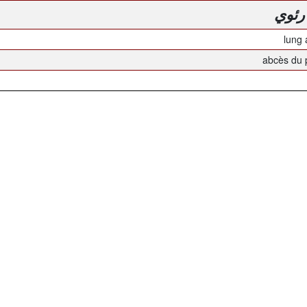
رئوي
lung
abcès du