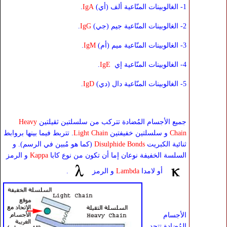
1- الغالوبينات المنّاعية ألف (أي)
IgA
.
2- الغالوبينات المنّاعية جيم (جي)
IgG
.
3- الغالوبينات المنّاعية ميم (أم)
IgM
.
4- الغالوبينات المنّاعية إي
IgE
.
5- الغالوبينات المنّاعية دال (دي)
IgD
.
جميع الأجسام المُضادة تتركب من سلسلتين ثقيلتين
Heavy
Chain
و سلسلتين خفيفتين
Light Chain
. تتربط فيما بينها بروابط
ثنائية الكبريت
Disulphide Bonds
(كما هو مُبين في الرسم). و
السلسة الخفيفة نوعان إما أن تكون من نوع كابا
Kappa
و الرمز
أو لامدا
Lambda
و الرمز
.
الأجسام
المُضادة تتحد