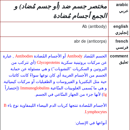
arabic
مختصر جسم ضد (أو جسم مُضاد) و
عربي
الجمع أجسام مُضادة
Ab (antibody)
english
إنجليزي
abr de (anticorps)
french
فرنسي
comment
الجسم المُضاد
Antibody
أو الأجسام المُضادة
Antibodies
, عبارة
تعليق
عن مركبات بروتينية سكرية
Glycoproteins
(أي تتركب من
البروتين و السكريات "النشويات") و هي مسئولة عن حماية
الجسم من الأجسام الغريبة أي كان نوعها سواءً كانت كائنات
حية مثل البكتيريا و الفيروسات و الطفيليات أو مركبات كيميائية.
و هي ما يُسمى الغلوبينات المنّاعية
Immunoglobulins
(إختصاراً
Ig
) لأنها جزء من الجهاز المنّاعي في الجسم.
الأجسام المُضادة تنتجها كريات الدم البيضاء الليمفاوية نوع باء
B
.
Lymphocytes
أنواعها في الإنسان: