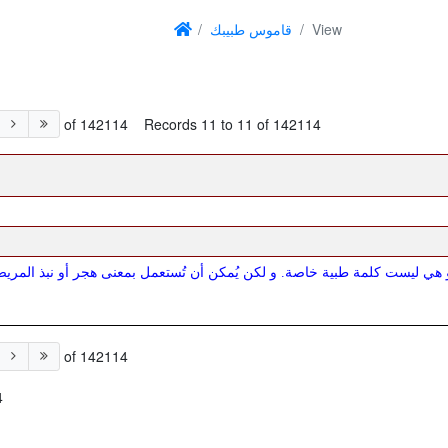
View
قاموس طبيبك
of 142114
Records 11 to 11 of 142114
جر, و هي ليست كلمة طبية خاصة. و لكن يُمكن أن تُستعمل بمعنى هجر أو نبذ الم
of 142114
4