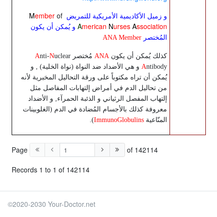
M
ember
of
و زميل الأكاديمية الأمريكية للتمريض
A
merican
N
urses
A
ssociation
و يُمكن أن يكون
المُختصر
ANA Member
كذلك يُمكن أن يكون
ANA
مُختصر
uclear
N
nti-
A
ntibody
A
و هي الأضداد ضد النواة (نواة الخلية) , و
يُمكن أن تراه مكتوباً على ورقة التحاليل المخبرية لأنه
من تحاليل الدم في أمراض إلتهابات المفاصل مثل
إلتهاب المفصل الرثياني و الذئبة الحمرآء, و الأضداد
معروفة كذلك بالأجسام المُضادة في الدم (الغلوبينات
المنّاعية
ImmunoGlobulins
).
Page
of 142114
Records 1 to 1 of 142114
©2020-2030 Your-Doctor.net