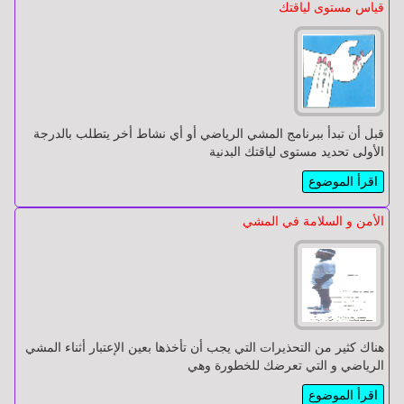
قياس مستوى لياقتك
الجهاز
الجهاز
الحركي
الحركي
أمراض
أمراض
قبل أن تبدأ ببرنامج المشي الرياضي أو أي نشاط أخر يتطلب بالدرجة
العيون
العيون
الأولى تحديد مستوى لياقتك البدنية
اقرأ الموضوع
أمراض
أمراض
الأمن و السلامة في المشي
الجلدية
الجلدية
جراحة
جراحة
التجميل
التجميل
هناك كثير من التحذيرات التي يجب أن تأخذها بعين الإعتبار أثناء المشي
الرياضي و التي تعرضك للخطورة وهي
أنف
أنف
اقرأ الموضوع