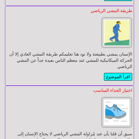
و
و
أذن
أذن
طريقة المشي الرياضي
و
و
حنجرة
حنجرة
الغـدد
الغـدد
الصماء
الصماء
الإنسان يمشي بطبيعتة ولا نود هنا تعليمكم طريقة المشي العادي إلا أن
الحركة الميكانيكية للمشي عند معظم الناس بعيدة جداً عن المشي
الرياضي
أمراض
أمراض
اقرأ الموضوع
الدم
الدم
اختيار الحذاء المناسب
الأمراض
الأمراض
التناسلية
التناسلية
و
و
المُعدية
المُعدية
سبق أن قلنا بأن عند مُزاولة المشي الرياضي لا يحتاج الإنسان إلى