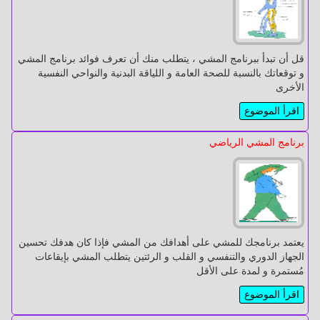
الجهاز
الجهاز
الهضمي
الهضمي
قل أن تبدأ ببرنامج المشي ، يتطلب منك أن تعرف فوائد برنامج المشي
و توقعاتك بالنسبة للصحة العامة و اللياقة البدنية والنواحي النفسية
الأخرى
الجهاز
الجهاز
اقرأ الموضوع
التنفسي
التنفسي
برنامج المشي الرياضي
المسالك
المسالك
البولية
البولية
الأطفال
الأطفال
يعتمد برنامجك للمشي على أهدافك من المشي فإذا كان هدفك تحسين
الجهاز الدوري والتنفسي و القلب و الرئتين يتطلب المشي بإيقاعات
مُستمرة و لمدة على الأقل
الجهاز
الجهاز
اقرأ الموضوع
العـصبي
العـصبي