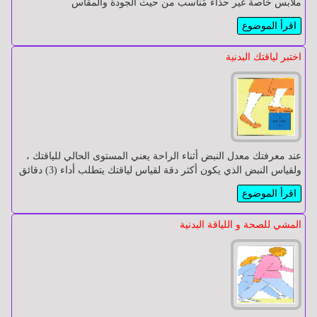
ملابس خاصة غير حذاء مُناسب من حيث الجودة والمقاس
الأمراض
الأمراض
اقرأ الموضوع
النفسية
النفسية
اختبر لياقتك البدنية
الرياضة
الرياضة
و
و
اللياقة
اللياقة
البدنية
البدنية
عند معرفتك معدل النبض أثناء الراحة يعني المستوى الحالي للياقتك ،
ولقياس النبض الذي يكون أكثر دقة لقياس لياقتك يتطلب أداء (3) دقائق
الإدمان
الإدمان
اقرأ الموضوع
المشي للصحة و اللياقة البدنية