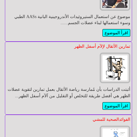
وأجوبة
وأجوبة
موضوع عن ​استعمال الستيروئيدات الأندروجينية البانية AASs الطبي
وسوء استعمالها لبناء عضلات الجسم......
جسم
جسم
الإنسان
الإنسان
اقرأ الموضوع
تمارين الأثقال لإلآم أسفل الظهر
مرض
مرض
السكري
السكري
التغذية
التغذية
أثبتت الدراسات بأن مُمارسة رياضة الأثقال بعمل تمارين لتقوية عضلات
الظهر هي أفضل طريقة للتخلص أو التقليل من آلآم أسفل الظهر...
اقرأ الموضوع
القلب
القلب
و
و
الفوائدالصحية للمشي
الأوعية
الأوعية
الدموية
الدموية