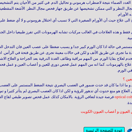
لغدد الصماء نتيجة لاضطراب هرموني و تحاليل الدم. في كثير من الأحيان يتم التشخ
ال النظر و التي ممكن تشخيصها عن طريق جهاز فحص مجال النظر. الأشعة المقطعية ل
 الأورام
.
 الى علاج حيث أن الأورام الصغيرة التي لا تسبب أي اختلال هروموني و لا أي ضغط على ا
 فقط و هذه العلاجات في الغالب مركبات تشابه الهرمونات التي تفرز طبيعيا داخل ال
ية.
مستمر.في حالة اذا كان الورم كبير جدا و يسبب ضغطا على عصب العين فان التدخل ال
دة ما تجرى عن طريق الأتف و لكن في حالات معينة تجرى عن طريق فتحة في الرأس. اذا 
خدم لعلاج بقايا الورم. من المهم مراقبة وظائف الغدة الدرقية بعد الجراحة و العلاج ا
ى علاج بالهرمونات. كما انه من المهم عمل فحص دوري للعين و أعصاب العين و عمل ف
ي الورم
.
عين ؟
 ما اذا ما كان قد حدث ضمور في العصب البصري نتيجة الضغط المستمر على العصب و ا
علاج هو منع حدوث أي تدهور للرؤية و لكن اذا كان العصب البصري لم يتأثر كثيرا و 
optical co
فرصة جيدة لتعافي الرؤية. بالامكان كذلك عمل فحص تصوير طبقي لقاع العي
ة.
 العيون و أعصاب العيون-الكويت
عودة للصفحة الرئيسة