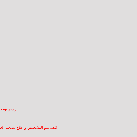
الجهاز
الحركي
أمراض
العيون
أمراض
الجلدية
جراحة
رسم توضيحي
التجميل
كيف يتم التشخيص و علاج تضخم الغدة
أنف