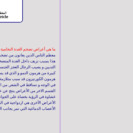
الجهاز
الهضمي
الجهاز
التنفسي
ما هي أعراض تضخم الغدة النخامية 
معظم الناس الذين يعانون من تضخم 
هذا بسبب نزيف داخل الغدة المتضخمة
الثديين و يصيب الرجال العجز الجنسي
المسالك
كبيرة من هرمون النمو و الذي قد يسب
البولية
هرمون الكورتيزون قد سبب متلازمة 
في الوجه و تساقط في الشعر, من ا
القسم الاخر من الأعراض ينتج عن ع
غشاوة في الرؤية بخصاة على الجوانب.
الأطفال
الأعراض الأخرى هي ازدواجية في الر
الأعصاب الدماغية التي تمر بجانب الغ
الجهاز
العـصبي