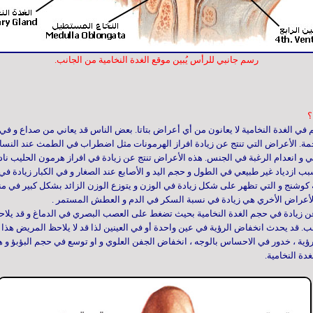
رسم جانبي للرأس يُبين موقع الغدة النخامية من الجانب.
؟
في الغدة النخامية لا يعانون من أي أعراض بتاتا. بعض الناس قد يعاني من صداع و ف
. الأعراض التي تنتج عن زيادة افراز الهرمونات مثل اضطراب في الطمث عند النساء و
 و انعدام الرغبة في الجنس. هذه الأعراض تنتج عن زيادة في افراز هرمون الحليب نادرا
ب ازدياد غير طبيعي في الطول و حجم اليد و الأصابع عند الصغار و في الكبار زيادة ف
كوشنج و التي تظهر على شكل زيادة في الوزن و يتوزع الوزن الزائد بشكل كبير في 
لأعراض الأخري هي زيادة في نسبة السكر في الدم و العطش المستمر
.
ن زيادة في حجم الغدة النخامية بحيث تضغط على العصب البصري في الدماغ و قد يلا
 قد يحدث انخفاض الرؤية في عين واحدة أو في العينين لذا قد لا يلاحظ المريض هذا الا 
ؤية ، خدور في الاحساس بالوجه ، انخفاض الجفن العلوي و او توسع في حجم البؤبؤ و ه
دة النخامية
.