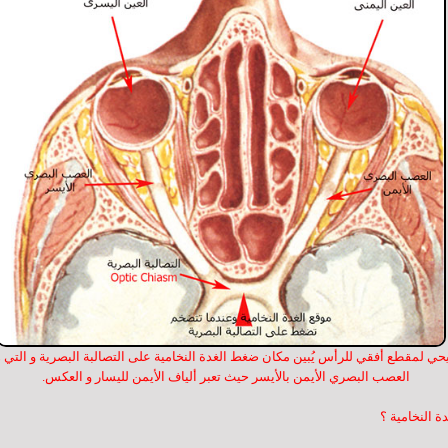
 لمقطع أفقي للرأس يُبين مكان ضغط الغدة النخامية على التصالبة البصرية و التي 
العصب البصري الأيمن بالأيسر حيث تعبر ألياف الأيمن لليسار و العكس.
 النخامية ؟