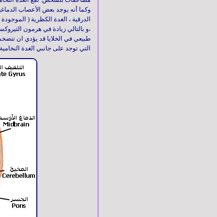
وأجوبة
وكما أنه يوجد بعض الأعصاب الدماغية
الدرقية ، الغدة الكظرية ( الموجودة
،و بالتالي زيادة في هرمون الثيروكس
طبيعي في الخلايا قد يؤدي ان تتضخم
جسم
التي توجد على جانبي الغدة النخامية
الإنسان
مرض
السكري
التغذية
القلب
و
الأوعية
الدموية