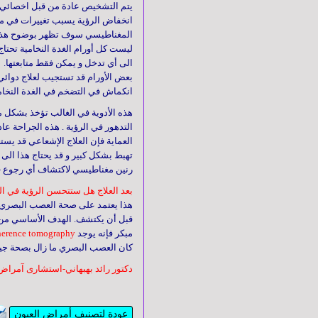
و
يتم التشخيص عادة من قبل اخصائي ا
أذن
انخفاض الرؤية يسبب تغييرات في مج
و
المغناطيسي سوف تظهر
بوضوح هذه
حنجرة
ليست كل أورام الغدة النخامية تحتاج
الى أي تدخل و يمكن فقط متابعتها.
بعض الأورام قد تستجيب لعلاج دوائي
انكماش في التضخم في الغدة النخام
الغـدد
هذه الأدوية في الغالب تؤخذ بشكل 
الصماء
التدهور في الرؤية . هذه الجراحة عا
العماية فإن العلاج الإشعاعي قد يست
تهبط بشكل كبير و قد يحتاج هذا ال
رنين مغناطيسي لاكتشاف أي رجوع ف
أمراض
الدم
بعد العلاج هل ستتحسن الرؤية في ال
هذا يعتمد على صحة العصب البصري و
قبل أن يكتشف. الهدف الأساسي من ال
مبكر فإنه يوجد
tomography
herence
الأمراض
كان العصب البصري ما زال بصحة جيد
التناسلية
و
دكتور رائد بهبهاني-استشارى آمراض
المُعدية
عودة لتصنيف أمراض العيون