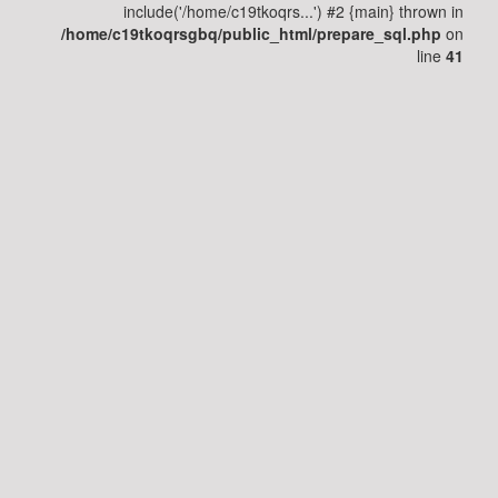
الإنسان
include('/home/c19tkoqrs...') #2 {main} thrown in
/home/c19tkoqrsgbq/public_html/prepare_sql.php
on
line
41
مرض
السكري
التغذية
القلب
و
الأوعية
الدموية
الجهاز
الهضمي
الجهاز
التنفسي