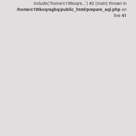
الإنسان
include('/home/c19tkoqrs...') #2 {main} thrown in
/home/c19tkoqrsgbq/public_html/prepare_sql.php
on
line
41
مرض
السكري
التغذية
القلب
و
الأوعية
الدموية
الجهاز
الهضمي
الجهاز
التنفسي