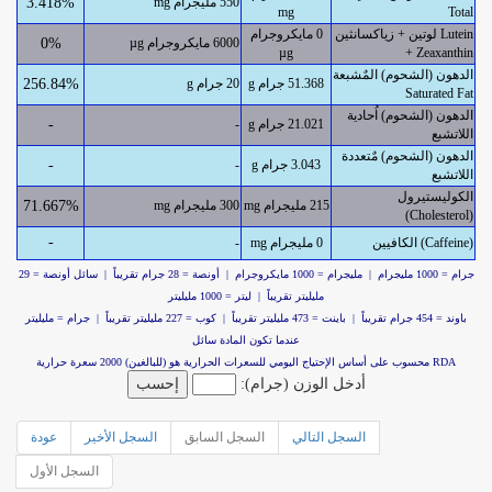
550 مليجرام mg
3.418%
mg
Total
لوتين + زياكسانثين Lutein
0 مايكروجرام
6000 مايكروجرام µg
0%
µg
+ Zeaxanthin
الدهون (الشحوم) المٌشبعة
51.368 جرام g
20 جرام g
256.84%
Saturated Fat
الدهون (الشحوم) اُحادية
21.021 جرام g
-
-
اللاتشبع
الدهون (الشحوم) مٌتعددة
3.043 جرام g
-
-
اللاتشبع
الكوليستيرول
215 مليجرام mg
300 مليجرام mg
71.667%
(Cholesterol)
-
الكافيين (Caffeine)
0 مليجرام mg
-
جرام = 1000 مليجرام | مليجرام = 1000 مايكروجرام | أونصة = 28 جرام تقريباً | سائل أونصة = 29
مليليتر تقريباً | ليتر = 1000 مليليتر
باوند = 454 جرام تقريباً | باينت = 473 مليليتر تقريباً | كوب = 227 مليليتر تقريباً | جرام = مليليتر
عندما تكون المادة سائل
RDA محسوب على أساس الإحتياج اليومي للسعرات الحرارية هو (للبالغين) 2000 سعرة حرارية
أدخل الوزن (جرام):
السجل التالي
السجل السابق
السجل الأخير
عودة
السجل الأول