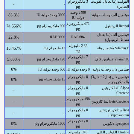
الفوليت (ما يعادل الفوليت
3 مايكروجرام
-
-
الغذائي)
µg
2499 وحدة
فيتامين ألف وحدات دولية
3000 وحدة دولية IU
83.3%
دولية IU
671 مايكروجرام
الريتينول Retinol
900 مايكروجرام µg
74.556%
µg
فيتامين ألف (ما يعادل
22.8%
3000 RAE
684 RAE
نشاط الريتينول)
2.32 مليجرام
فيتامين هاء Vitamin E
15 مليجرام mg
15.467%
mg
7 مايكروجرام
فيتامين كاف Vitamin K
120 مايكروجرام µg
5.833%
µg
0%
فيتامين دال وحدات دولية
0 وحدة دولية IU
600 وحدة دولية IU
فيتامين دال (دال2 + دال3)
0 مايكروجرام
15 مايكروجرام µg
0%
بالمايكروجرام
µg
ألفا كاروتين Alpha
0 مايكروجرام
-
-
µg
Carotene
158 مايكروجرام
بيتا كاروتين Beta Carotene
-
-
µg
بيتا كريبتوزانثين Beta
0 مايكروجرام
-
-
µg
Cryptoxanthin
0 مايكروجرام
لايكوبين Lycopene
1000 مايكروجرام µg
0%
µg
الكولين الكلي Choline
18.8 مليجرام