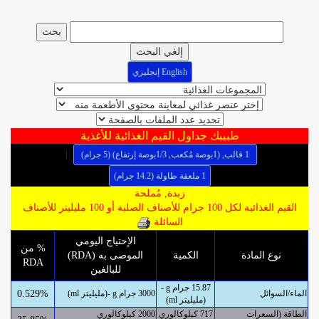
إلغي البحث
English إنجليزي
طبيبك جداول القيم الغذائية للأغذية
|
1 قالب, (1بوصة مُكعب, 1/3بوصة إرتفاع) (5 جرام)
1 ملعقة طاولة (14.2 جرام)
زبدة, مُملحة
القيم الغذائية لكل 100 جرام للأصناف الصلبة أو 100 مليليتر للأصناف
السائلة
الإحتياج اليومي
% من
نوع المادة
الكمية
الموصى به (RDA)
RDA
للبالغين
15.87 جرام g -
الماء/السوائل
3000 جرام g -(مليليتر ml)
0.529%
(مليليتر ml)
الطاقة (السعرات
717 كيلوكالوري
2000 كيلوكالوري