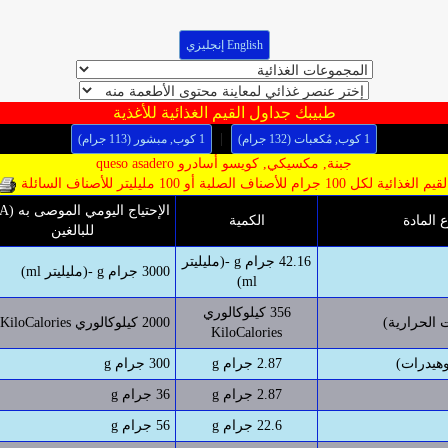
English إنجليزي
طبيبك جداول القيم الغذائية للأغذية
|
1 كوب, مُكعبات (132 جرام)
1 كوب, مبشور (113 جرام)
جبنة, مكسيكي, كويسو أسادرو queso asadero
يم الغذائية لكل 100 جرام للأصناف الصلبة أو 100 مليليتر للأصناف السائلة
ع المادة
الكمية
للبالغين
42.16 جرام g -(مليليتر
3000 جرام g -(مليليتر ml)
ml)
356 كيلوكالوري
 الحرارية)
2000 كيلوكالوري KiloCalories
KiloCalories
وهيدرات)
2.87 جرام g
300 جرام g
2.87 جرام g
36 جرام g
22.6 جرام g
56 جرام g