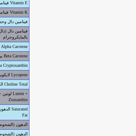
فيتامين هاء Vitamin E
فيتامين كاف Vitamin K
فيتامين دال وحد
بالمايكروجرام
ألفا كاروتين Alpha Carotene
بيتا كاروتين Beta Carotene
بيتا كريبتوزانثين yptoxanthin
لايكوبين Lycopene
الكولين الكلي Choline Total
لوتين + زي
Zeaxanthin
الدهون (
Fat
الدهون (الشحوم) 
الدهون (الشحوم) 