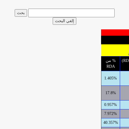
إلغي البحث
الإحتياج اليومي الموصى به (RDA)
% من
RDA
1.405%
17.8%
0.957%
7.972%
40.357%