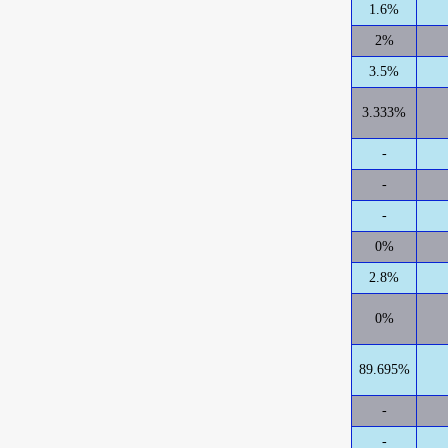
1.6%
2%
3.5%
3.333%
-
-
-
0%
2.8%
0%
89.695%
-
-