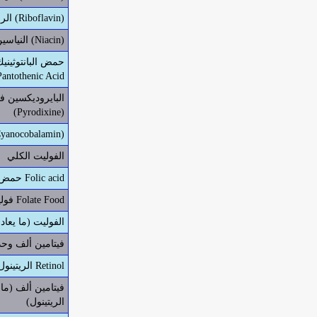
الرايبوفلافين فيتامين ب2 (Riboflavin)
النياسين فيتامين ب3 (Niacin)
Pantothenic Acid
(Pyrodixine)
فيتامين ب12 (nocobalamin
الفوليت الكلي
حمض الفوليك Folic acid
فوليت الطعام Folate Food
الفوليت (ما يعاد
فيتامين ألف وحد
الريتينول Retinol
فيتامين ألف (ما
الريتينول)