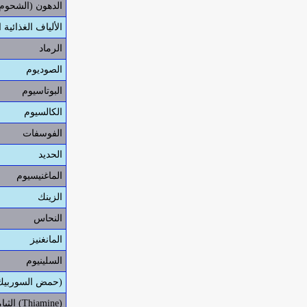
الدهون (الشحوم)
الألياف الغذائية ا
الرماد
الصوديوم
البوتاسيوم
الكالسيوم
الفوسفات
الحديد
الماغنيسيوم
الزينك
النحاس
المانغنيز
السلينيوم
فيتامين ج (C) (حمض السوربيك)
الثيامين فيتامين ب1 (Thiamine)