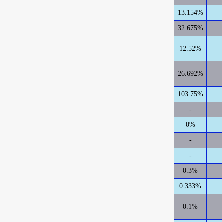
13.154%
32.675%
12.52%
26.692%
103.75%
-
0%
-
-
0.3%
0.333%
0.1%