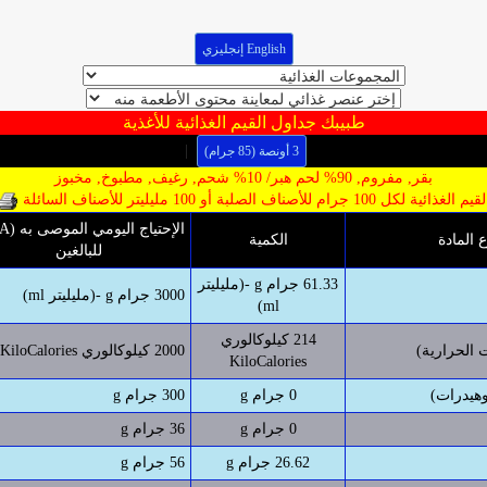
English إنجليزي
طبيبك جداول القيم الغذائية للأغذية
|
3 أونصة (85 جرام)
بقر, مفروم, 90% لحم هبر/ 10% شحم, رغيف, مطبوخ, مخبوز
يم الغذائية لكل 100 جرام للأصناف الصلبة أو 100 مليليتر للأصناف السائلة
ع المادة
الكمية
للبالغين
61.33 جرام g -(مليليتر
3000 جرام g -(مليليتر ml)
ml)
214 كيلوكالوري
 الحرارية)
2000 كيلوكالوري KiloCalories
KiloCalories
وهيدرات)
0 جرام g
300 جرام g
0 جرام g
36 جرام g
26.62 جرام g
56 جرام g