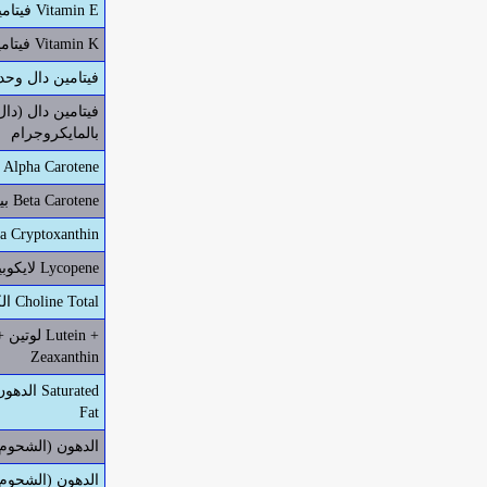
فيتامين هاء Vitamin E
فيتامين كاف Vitamin K
فيتامين دال وحد
بالمايكروجرام
ألفا كاروتين Alpha Carotene
بيتا كاروتين Beta Carotene
بيتا كريبتوزانثين yptoxanthin
لايكوبين Lycopene
الكولين الكلي Choline Total
لوتين + زي
Zeaxanthin
الدهون (
Fat
الدهون (الشحوم) 
الدهون (الشحوم) 