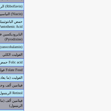
الرايبوفلافين فيتامين ب2 (Riboflavin)
النياسين فيتامين ب3 (Niacin)
Pantothenic Acid
(Pyrodixine)
فيتامين ب12 (nocobalamin
الفوليت الكلي
حمض الفوليك Folic acid
فوليت الطعام Folate Food
الفوليت (ما يعاد
فيتامين ألف وحد
الريتينول Retinol
فيتامين ألف (ما
الريتينول)