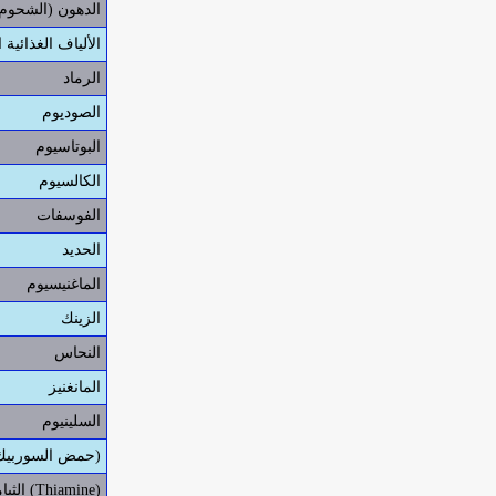
الدهون (الشحوم)
الألياف الغذائية ا
الرماد
الصوديوم
البوتاسيوم
الكالسيوم
الفوسفات
الحديد
الماغنيسيوم
الزينك
النحاس
المانغنيز
السلينيوم
فيتامين ج (C) (حمض السوربيك)
الثيامين فيتامين ب1 (Thiamine)