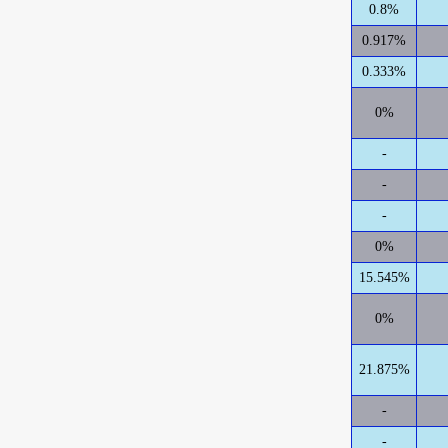
0.8%
0.917%
0.333%
0%
-
-
-
0%
15.545%
0%
21.875%
-
-