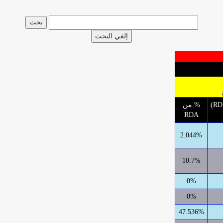
إلغي البحث
الإحتياج اليومي الموصى به (RDA)
% من
RDA
2.044%
10.7%
0%
0%
47.536%