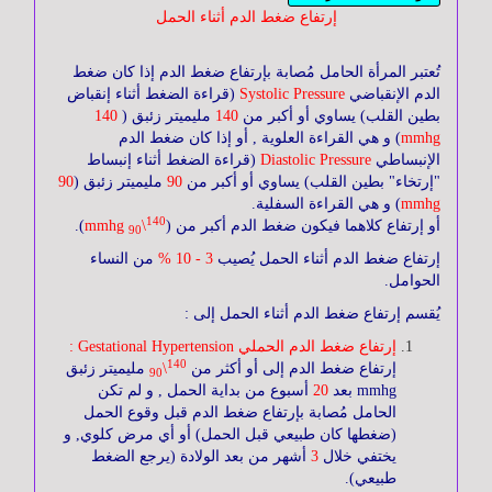
وأجوبة
إرتفاع ضغط الدم أثناء الحمل
تُعتبر المرأة الحامل مُصابة بإرتفاع ضغط الدم إذا كان ضغط
جسم
الدم الإنقباضي
Systolic Pressure
(قراءة الضغط أثناء إنقباض
الإنسان
بطين القلب) يساوي أو أكبر من
140
مليميتر زئبق (
140
mmhg
) و هي القراءة العلوية , أو إذا كان ضغط الدم
الإنبساطي
Diastolic Pressure
(قراءة الضغط أثناء إنبساط
"إرتخاء" بطين القلب) يساوي أو أكبر من
90
مليميتر زئبق (
90
مرض
mmhg
) و هي القراءة السفلية.
السكري
140
أو إرتفاع كلاهما فيكون ضغط الدم أكبر من (
\
mmhg
).
90
إرتفاع ضغط الدم أثناء الحمل يُصيب
3 - 10 %
من النساء
الحوامل.
التغذية
يُقسم إرتفاع ضغط الدم أثناء الحمل إلى :
إرتفاع ضغط الدم الحملي Gestational Hypertension :
140
إرتفاع ضغط الدم إلى أو أكثر من
\
مليميتر زئبق
90
القلب
mmhg بعد
20
أسبوع من بداية الحمل , و لم تكن
و
الحامل مُصابة بإرتفاع ضغط الدم قبل وقوع الحمل
الأوعية
(ضغطها كان طبيعي قبل الحمل) أو أي مرض كلوي, و
الدموية
يختفي خلال
3
أشهر من بعد الولادة (يرجع الضغط
طبيعي).