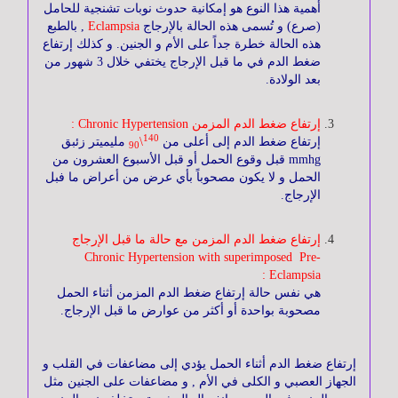
أهمية هذا النوع هو إمكانية حدوث نوبات تشنجية للحامل
(صرع) و تُسمى هذه الحالة بالإرجاج
Eclampsia
, بالطبع
هذه الحالة خطرة جداً على الأم و الجنين. و كذلك إرتفاع
الجهاز
ضغط الدم في ما قبل الإرجاج يختفي خلال 3 شهور من
الحركي
بعد الولادة.
إرتفاع ضغط الدم المزمن Chronic Hypertension :
أمراض
140
إرتفاع ضغط الدم إلى أعلى من
\
مليميتر زئبق
90
العيون
mmhg قبل وقوع الحمل أو قبل الأسبوع العشرون من
الحمل و لا يكون مصحوباً بأي عرض من أعراض ما فبل
الإرجاج.
أمراض
الجلدية
إرتفاع ضغط الدم المزمن مع حالة ما قبل الإرجاج
Chronic Hypertension with superimposed Pre-
Eclampsia :
هي نفس حالة إرتفاع ضغط الدم المزمن أثناء الحمل
جراحة
مصحوبة بواحدة أو أكثر من عوارض ما قبل الإرجاج.
التجميل
إرتفاع ضغط الدم أثناء الحمل يؤدي إلى مضاعفات في القلب و
الجهاز العصبي و الكلى في الأم , و مضاعفات على الجنين مثل
أنف