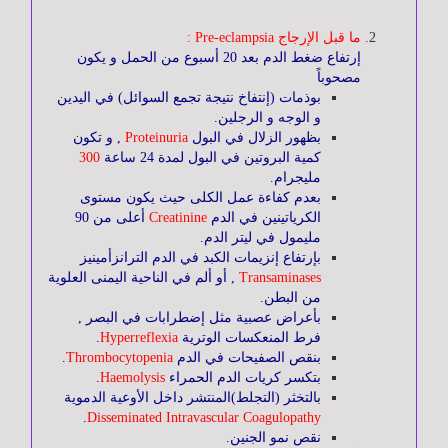
ما قبل الإرجاج Pre-eclampsia :
الجهاز
إرتفاع ضغط الدم بعد 20 أسبوع من الحمل و يكون
الهضمي
مصحوباً
بوذمات (إنتفاخ نتيجة تجمع السوائل) في اليدين
و الوجه و الرجلين.
الجهاز
بظهور الزلال في البول
Proteinuria
, و تكون
التنفسي
كمية البروتين في البول لمدة 24 ساعة
300
مليجرام.
بعدم كفاءة عمل الكلى حيث يكون مستوى
الكرياتينين في الدم
Creatinine
أعلى من 90
المسالك
مليمول في ليتر الدم.
البولية
بإرتفاع إنزيمات الكبد في الدم الترانزأمينيز
Transaminases
, أو ألم في الناحية اليمنى العلوية
من البطن.
بأعراض عصبية مثل إضطرابات في البصر ,
الأطفال
فرط المنعكسات الوترية
Hyperreflexia
.
بنقص الصفيحات في الدم
Thrombocytopenia
.
بتكسر كريات الدم الحمراء
Haemolysis
.
بالتخثر (التجلط)المنتشر داخل الأوعية الدموية
الجهاز
.
Disseminated Intravascular Coagulopathy
العـصبي
نقص نمو الجنين.