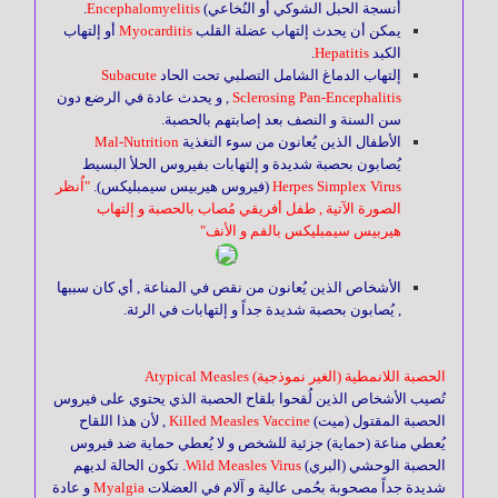
أنسجة الحبل الشوكي أو النُخاعي)
Encephalomyelitis
.
الأمراض
يمكن أن يحدث إلتهاب عضلة القلب
Myocarditis
أو إلتهاب
النفسية
الكبد
Hepatitis
.
إلتهاب الدماغ الشامل التصلبي تحت الحاد
Subacute
Sclerosing Pan-Encephalitis
, و يحدث عادة في الرضع دون
سن السنة و النصف بعد إصابتهم بالحصبة.
الرياضة
الأطفال الذين يُعانون من سوء التغذية
Mal-Nutrition
و
يُصابون بحصبة شديدة و إلتهابات بفيروس الحلأ البسيط
اللياقة
Herpes Simplex Virus
(فيروس هيربيس سيمبليكس).
"اُنظر
البدنية
الصورة الآتية , طفل أفريقي مُصاب بالحصبة و إلتهاب
هيربيس سيمبليكس بالفم و الأنف"
الإدمان
الأشخاص الذين يُعانون من نقص في المناعة , أي كان سببها
, يُصابون بحصبة شديدة جداً و إلتهابات في الرئة.
الحصبة اللانمطية (الغير نموذجية) Atypical Measles
تُصيب الأشخاص الذين لُقحوا بلقاح الحصبة الذي يحتوي على فيروس
الحصبة المقتول (ميت)
Killed Measles Vaccine
, لأن هذا اللقاح
يُعطي مناعة (حماية) جزئية للشخص و لا يُعطي حماية ضد فيروس
الحصبة الوحشي (البري)
Wild Measles Virus
. تكون الحالة لديهم
شديدة جداً مصحوبة بحُمى عالية و آلام في العضلات
Myalgia
و عادة