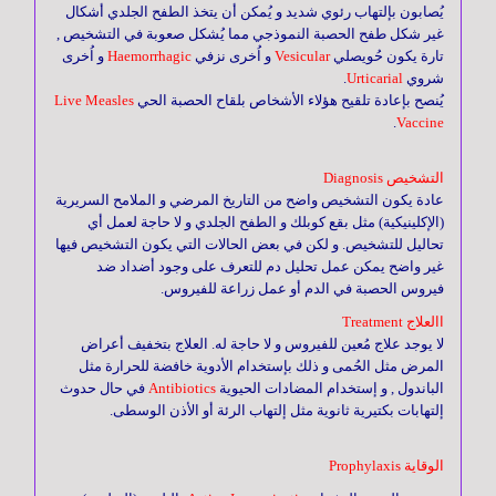
يُصابون بإلتهاب رئوي شديد و يُمكن أن يتخذ الطفح الجلدي أشكال
غير شكل طفح الحصبة النموذجي مما يُشكل صعوبة في التشخيص ,
تارة يكون حُويصلي
Vesicular
و اُخرى نزفي
Haemorrhagic
و اُخرى
شروي
Urticarial
.
يُنصح بإعادة تلقيح هؤلاء الأشخاص بلقاح الحصبة الحي
Live Measles
.
Vaccine
التشخيص Diagnosis
عادة يكون التشخيص واضح من التاريخ المرضي و الملامح السريرية
(الإكلينيكية) مثل بقع كوبلك و الطفح الجلدي و لا حاجة لعمل أي
تحاليل للتشخيص. و لكن في بعض الحالات التي يكون التشخيص فيها
غير واضح يمكن عمل تحليل دم للتعرف على وجود أضداد ضد
فيروس الحصبة في الدم أو عمل زراعة للفيروس.
االعلاج Treatment
لا يوجد علاج مُعين للفيروس و لا حاجة له. العلاج بتخفيف أعراض
المرض مثل الحُمى و ذلك بإستخدام الأدوية خافضة للحرارة مثل
الباندول , و إستخدام المضادات الحيوية
Antibiotics
في حال حدوث
إلتهابات بكتيرية ثانوية مثل إلتهاب الرئة أو الأذن الوسطى.
الوقاية Prophylaxis