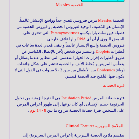
وأجوبة
الحصبة Measles
الحصبة
Measles
مرض فيروسي مُعدي جداً وواسع الإنتشار عالمياً.
جسم
الإنسان هو المُضيف الوحيد لفيروس الحصبة , و فيروس الحصبة من
الإنسان
فصيلة فيروسات باراميكسو
Paramyxoviruses
التي تحتوي على
الحمض النووي آرأن أي
RNA
و لها غلاف خارجي.
فيروس الحصبة واسع الإنتشار عالمياً و يبقى مُعدي لعدة ساعات في
قُطيرات
Droplets
و ينتشر من شخص لِآخر بالإتصال المُباشر عن
مرض
طريق قُطيرات إفرازات الجهاز التنفسي التي تتطاير عندما يسعُل أو
السكري
يعطُس المريض و مُخاط الأنف. و الحصبة تنتشر على شكل جائحات
(وباء)
Epidemics
بين الأطفال من سن 2 - 5 سنوات في الدول التي لا
يكون فيها التلقيح ضد الحصبة مُنتشر.
التغذية
فترة الحضانة
فترة حضانة المرض
Incubation Period
هي الفترة الزمنية من دخول
الجرثومة جسم الإنسان , أي كان نوعها , إلى ظهور أعراض المرض
القلب
على الشخص. فترة حضانة الحصبة تتراوح ما بين
8 - 14 يوم
.
و
الأوعية
الملامح السريرية Clinical Features
الدموية
تنقسم ملامح الحصبة السريرية (أعراض المرض السريرية) إلى