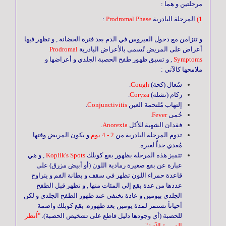
مرحلتين و هما :
1)
المرحلة البادرية
Prodromal Phase
:
الجهاز
الهضمي
و تتزامن مع دخول الفيروس في الدم بعد فترة الحضانة , و تظهر فيها
أعراض على المريض تُسمى بالأعراض البادرية
Prodromal
Symptoms
, و تسبق ظهور طفح الحصبة الجلدي و أعراضها و
الجهاز
ملامحها كالآتي :
التنفسي
سُعال (كحة)
Cough
.
زكام (نشله)
Coryza
.
إلتهاب مُلتحمة العين
Conjunctivitis
.
حُمى
Fever
.
المسالك
فقدان الشهية للأكل
Anorexia
.
البولية
تدوم المرحلة البادرية من
2 - 4 يوم
و يكون المريض وقتها
مُعدي جداً لغيره.
تتميز هذه المرحلة بظهور بقع كوبلك
Koplik's Spots
, و هي
الأطفال
عبارة عن بقع صغيرة رمادية اللون (أو أبيض مزرق) على
قاعدة حمراء اللون تظهر في سقف و بطانة الفم و يتراوح
عددها من عدة بقع إلى المئات منها , و تظهر قبل الطفح
الجلدي بيومين و عادة تختفي عند ظهور الطفح الجلدي و لكن
الجهاز
أحياناً تستمر لمدة يومين بعد ظهوره. بقع كوبلك واصمة
العـصبي
للحصبة (أي وجودها دليل قاطع على تشخيص الحصبة).
"اُنظر
الصورة الآتية"