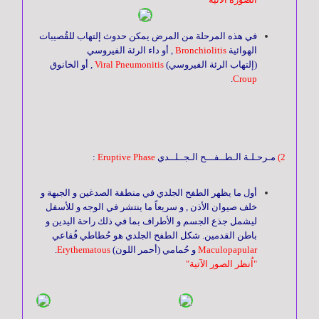
في هذه المرحلة من المرض يمكن حدوث إلتهاب للقُصيبات
الجهاز
الهوائية
Bronchiolitis
, أو داء الرئة الفيروسي
الحركي
(إلتهاب الرئة الفيروسي)
Viral Pneumonitis
, أو الخانوق
.
Croup
أمراض
العيون
2)
مـرحـلـة الـطــفـــح الـجــلــدي
Eruptive Phase
:
أمراض
الجلدية
أول ما يظهر الطفح الجلدي في منطقة الصدغين و الجبهة و
خلف صيوان الأذن , و سريعاً ما ينتشر في الوجه و للأسفل
ليشمل جذع الجسم و الأطراف بما في ذلك راحة اليدين و
باطن القدمين. شكل الطفح الجلدي هو حُطاطي فُقاعي
جراحة
Maculopapular
و حُمامي (أحمر اللون)
Erythematous
.
التجميل
"اُنظر الصور الآتية"
أنف