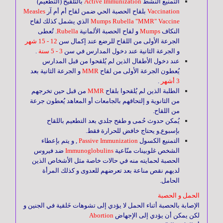
التمنيع النشط
Active Immunization
بالتلقيح (التطعيم)
Vaccination
بلقاح الحصبة الحي ضمن لقاح أم أم آر
Measles
Mumps Rubella "MMR" Vaccine
الذي يشمل كذلك لقاح
النكاف
Mumps
و لقاح الحصبة الألمانية
Rubella
. تُعطى
الجرعة الأولى من اللقاح للرضع عند إكمال سن
12 - 15 شهر
و الجرعة الثانية عند دخول المدارس في سن
3 - 5 سنة
.
عند دخول الأطفال الذين لم يُلقحوا من قبل المدارس
يُعطون الجرعة الأولى من لقاح
MMR
و الجرعة الثانية بعد
3 أشهر
.
الطلبة الذين لم يُلقحوا بلقاح
MMR
من قبل حين تخرجهم
من الثانوية و إلتحاقهم بالجامعات أو المعاهد يُعطون جرعة
من اللقاح.
يُمكن حدوث حُمى و طفح جلدي بعد التطعيم باللقاح
بإسبوع,و يحتاج خافض للحرارة فقط.
التمنيع الكسول
Passive Immunization
, و يتم بإعطاء
الشخص غلوبينات منّاعية
Immunoglobulins
ضد فيروس
الحصبة لحمايته منه في حالات خاصة مثل الأشخاص الذين
لديهم نقص مناعة بعد تعرضهم للعدوى و كذلك المرأة
الحامل.
الحمل و الحصبة
الإصابة بالحصبة أثناء الحمل لا يؤدي إلى تشوهات خَلقية في الجنين و
لكن يمكن أن يؤدي إلى الإجهاض
Abortion