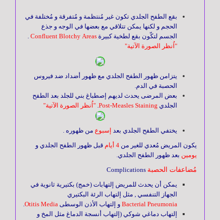
و
أذن
بقع الطفح الجلدي تكون غير مُنتظمة و مُتفرقة و مُختلفة في
و
الحجم و لكنها يمكن تتلاقي مع بعضها في الوجه و جذع
حنجرة
الجسم لتكّون بقع لطخية كبيرة
Confluent Blotchy Areas
.
"اُنظر الصورة الآتية"
الغـدد
يتزامن ظهور الطفح الجلدي مع ظهور أضداد ضد فيروس
الصماء
الحصبة في الدم.
بعض المرضى يحدث لديهم إصطباغ بني للجلد بعد الطفح
الجلدي
Post-Measles Staining
.
"اُنظر الصورة الآتية"
أمراض
الدم
يختفي الطفح الجلدي بعد
إسبوع
من ظهوره .
يكون المريض مُعدي للغير من
4 أيام
قبل ظهور الطفح الجلدي و
يومين
بعد ظهور الطفح الجلدي.
الأمراض
مُضاعفات الحصبة
Complications
التناسلية
و
يمكن أن يحدث للمريض إلتهابات (خمج) بكتيرية ثانوية في
المُعدية
الجهاز التنفسي , مثل إلتهاب الرئة البكتيري
Bacterial Pneumonia
و إلتهاب الأذن الوسطى
Otitis Media
.
إلتهاب دماغي شوكي (إلتهاب أنسجة الدماغ مثل المخ و