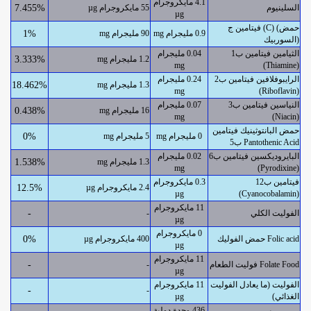
4.1 مايكروجرام
السلينيوم
55 مايكروجرام µg
7.455%
µg
فيتامين ج (C) (حمض
0.9 مليجرام mg
90 مليجرام mg
1%
السوربيك)
الثيامين فيتامين ب1
0.04 مليجرام
1.2 مليجرام mg
3.333%
mg
(Thiamine)
الرايبوفلافين فيتامين ب2
0.24 مليجرام
1.3 مليجرام mg
18.462%
mg
(Riboflavin)
النياسين فيتامين ب3
0.07 مليجرام
16 مليجرام mg
0.438%
mg
(Niacin)
حمض البانتوثينيك فيتامين
0 مليجرام mg
5 مليجرام mg
0%
ب5 Pantothenic Acid
البايروديكسين فيتامين ب6
0.02 مليجرام
1.3 مليجرام mg
1.538%
mg
(Pyrodixine)
فيتامين ب12
0.3 مايكروجرام
2.4 مايكروجرام µg
12.5%
µg
(Cyanocobalamin)
11 مايكروجرام
الفوليت الكلي
-
-
µg
0 مايكروجرام
حمض الفوليك Folic acid
400 مايكروجرام µg
0%
µg
11 مايكروجرام
فوليت الطعام Folate Food
-
-
µg
الفوليت (ما يعادل الفوليت
11 مايكروجرام
-
-
الغذائي)
µg
436 وحدة دولية