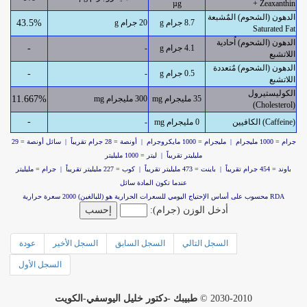
µg
+ Zeaxanthin
الدهون (الشحوم) المٌشبعة
8.7 جرام g
20 جرام g
43.5%
Saturated Fat
الدهون (الشحوم) اُحادية
4.1 جرام g
-
-
اللاتشبع
الدهون (الشحوم) مٌتعددة
0.5 جرام g
-
-
اللاتشبع
الكوليستيرول
35 مليجرام mg
300 مليجرام mg
11.667%
(Cholesterol)
-
الكافيين (Caffeine)
0 مليجرام mg
-
جرام = 1000 مليجرام | مليجرام = 1000 مايكروجرام | أونصة = 28 جرام تقريباً | سائل أونصة = 29
مليليتر تقريباً | ليتر = 1000 مليليتر
باوند = 454 جرام تقريباً | باينت = 473 مليليتر تقريباً | كوب = 227 مليليتر تقريباً | جرام = مليليتر
عندما تكون المادة سائل
RDA محسوب على أساس الإحتياج اليومي للسعرات الحرارية هو (للبالغين) 2000 سعرة حرارية
أدخل الوزن (جرام):
السجل التالي
السجل السابق
السجل الأخير
عودة
السجل الأول
2030-2010 ©
طبيبك -دكتور خليل اليوسفي-الكويت