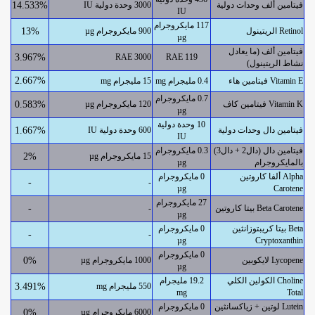
فيتامين ألف وحدات دولية
3000 وحدة دولية IU
14.533%
IU
117 مايكروجرام
الريتينول Retinol
900 مايكروجرام µg
13%
µg
فيتامين ألف (ما يعادل
3.967%
3000 RAE
119 RAE
نشاط الريتينول)
2.667%
فيتامين هاء Vitamin E
0.4 مليجرام mg
15 مليجرام mg
0.7 مايكروجرام
فيتامين كاف Vitamin K
120 مايكروجرام µg
0.583%
µg
10 وحدة دولية
فيتامين دال وحدات دولية
600 وحدة دولية IU
1.667%
IU
فيتامين دال (دال2 + دال3)
0.3 مايكروجرام
15 مايكروجرام µg
2%
بالمايكروجرام
µg
ألفا كاروتين Alpha
0 مايكروجرام
-
-
µg
Carotene
27 مايكروجرام
بيتا كاروتين Beta Carotene
-
-
µg
بيتا كريبتوزانثين Beta
0 مايكروجرام
-
-
µg
Cryptoxanthin
0 مايكروجرام
لايكوبين Lycopene
1000 مايكروجرام µg
0%
µg
الكولين الكلي Choline
19.2 مليجرام
550 مليجرام mg
3.491%
mg
Total
لوتين + زياكسانثين Lutein
0 مايكروجرام
6000 مايكروجرام µg
0%