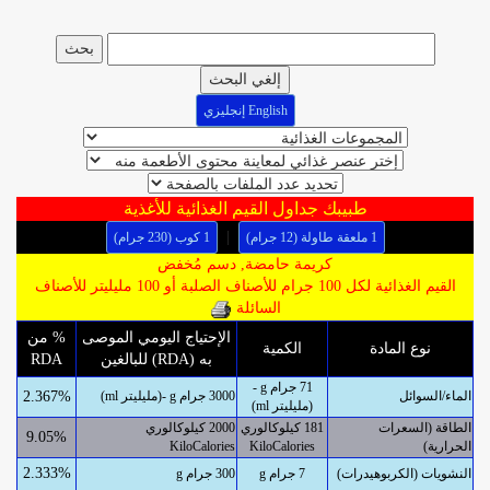
إلغي البحث
English إنجليزي
طبيبك جداول القيم الغذائية للأغذية
|
1 ملعقة طاولة (12 جرام)
1 كوب (230 جرام)
كريمة حامضة, دسم مُخفض
القيم الغذائية لكل 100 جرام للأصناف الصلبة أو 100 مليليتر للأصناف
السائلة
الإحتياج اليومي الموصى
% من
نوع المادة
الكمية
به (RDA) للبالغين
RDA
71 جرام g -
الماء/السوائل
3000 جرام g -(مليليتر ml)
2.367%
(مليليتر ml)
الطاقة (السعرات
181 كيلوكالوري
2000 كيلوكالوري
9.05%
الحرارية)
KiloCalories
KiloCalories
2.333%
النشويات (الكربوهيدرات)
7 جرام g
300 جرام g